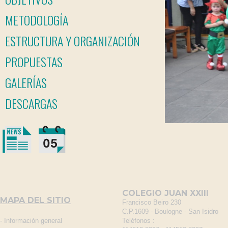
METODOLOGÍA
ESTRUCTURA Y ORGANIZACIÓN
PROPUESTAS
GALERÍAS
DESCARGAS
COLEGIO JUAN XXIII
MAPA DEL SITIO
Francisco Beiro 230
C.P.1609 - Boulogne - San Isidro
-
Información general
Teléfonos :