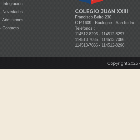
-
Integración
COLEGIO JUAN XXIII
-
Novedades
Francisco Beiro 230
-
Admisiones
C.P.1609 - Boulogne - San Isidro
-
Contacto
Teléfonos :
114512-8296 - 114512-8297
114513-7085 - 114513-7086
114513-7086 - 114512-8290
Copyright 2025 -