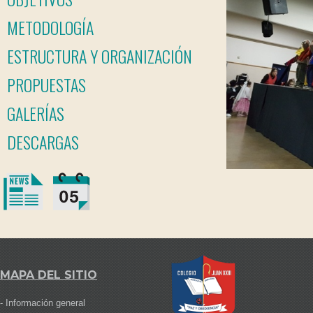
METODOLOGÍA
ESTRUCTURA Y ORGANIZACIÓN
PROPUESTAS
GALERÍAS
DESCARGAS
MAPA DEL SITIO
-
Información general