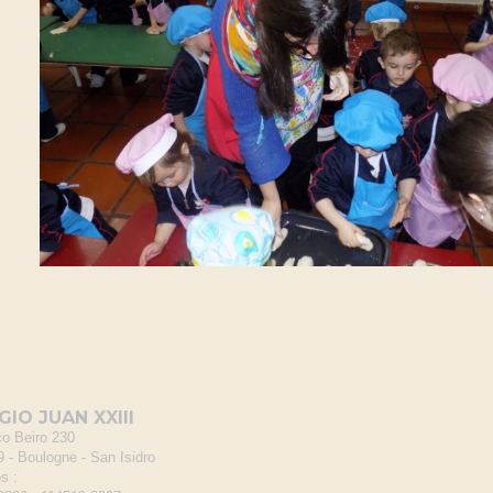
IO JUAN XXIII
co Beiro 230
 - Boulogne - San Isidro
s :